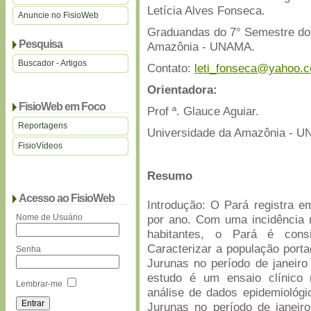
Letícia Alves Fonseca.
Anuncie no FisioWeb
Graduandas do 7° Semestre do 
Pesquisa
Amazônia - UNAMA.
Buscador - Artigos
Contato:
leti_fonseca@yahoo.c
Orientadora:
FisioWeb em Foco
Prof ª. Glauce Aguiar.
Reportagens
Universidade da Amazônia - 
FisioVídeos
Resumo
Acesso ao FisioWeb
Introdução: O Pará registra 
Nome de Usuário
por ano. Com uma incidência 
habitantes, o Pará é cons
Caracterizar a população port
Senha
Jurunas no período de janeir
estudo é um ensaio clínico r
Lembrar-me
análise de dados epidemiológ
Jurunas no período de janeir