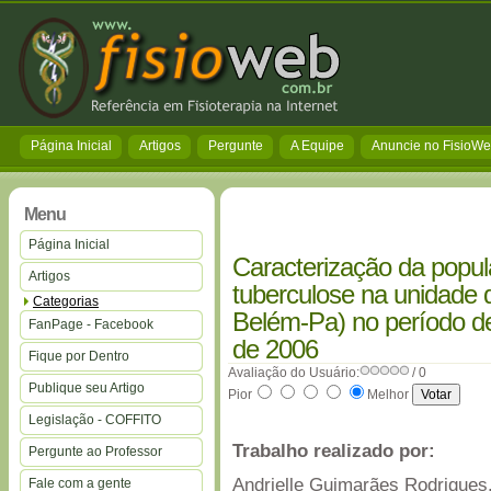
Página Inicial
Artigos
Pergunte
A Equipe
Anuncie no FisioW
Menu
Página Inicial
Caracterização da popul
Artigos
tuberculose na unidade 
Categorias
Belém-Pa) no período d
FanPage - Facebook
de 2006
Fique por Dentro
Avaliação do Usuário:
/ 0
Publique seu Artigo
Pior
Melhor
Legislação - COFFITO
Trabalho realizado por:
Pergunte ao Professor
Andrielle Guimarães Rodrigues
Fale com a gente