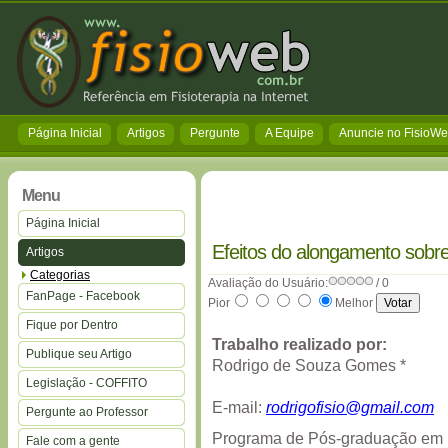
Página Inicial
Artigos
Pergunte
A Equipe
Anuncie no FisioW
Menu
Página Inicial
Efeitos do alongamento sobr
Artigos
Categorias
Avaliação do Usuário:
/ 0
FanPage - Facebook
Pior
Melhor
Fique por Dentro
Trabalho realizado por:
Publique seu Artigo
Rodrigo de Souza Gomes *
Legislação - COFFITO
E-mail:
rodrigofisio@gmail.com
Pergunte ao Professor
Programa de Pós-graduação em F
Fale com a gente