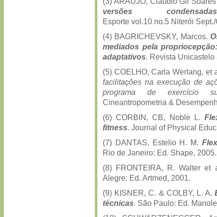
(3) ARAÚJO, Claudio Gil Soares
versões condensadas
Esporte vol.10 no.5 Niterói Sept.
(4) BAGRICHEVSKY, Marcos.
O
mediados pela propriocepção:
adaptativos
. Revista Unicastelo
(5) COELHO, Carla Werlang, et 
facilitações na execução de açõ
programa de exercício sup
Cineantropometria & Desempenh
(6) CORBIN, CB, Noble L.
Fle
fitness
. Journal of Physical Edu
(7) DANTAS, Estelio H. M.
Fle
Rio de Janeiro: Ed. Shape, 2005.
(8) FRONTEIRA, R. Walter et 
Alegre: Ed. Artmed, 2001.
(9) KISNER, C. & COLBY, L. A.
técnicas
.
São Paulo: Ed. Manole