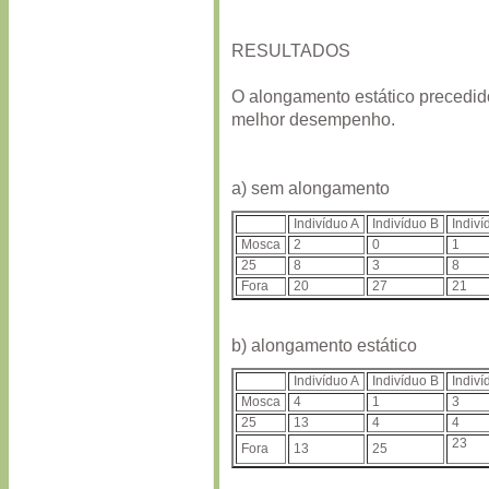
RESULTADOS
O alongamento estático precedid
melhor desempenho.
a) sem alongamento
Indivíduo A
Indivíduo B
Indiví
Mosca
2
0
1
25
8
3
8
Fora
20
27
21
b) alongamento estático
Indivíduo A
Indivíduo B
Indiví
Mosca
4
1
3
25
13
4
4
23
Fora
13
25