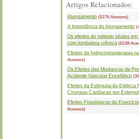
Artigos Relacionados:
Alongamento
(5276 Acessos)
A Importância do Alongamento
(
Os efeitos do método pilates em 
com lombalgia crônica
(5238 Ace
Efeitos da hidrocinesioterapia n
Acessos)
Os Efeitos das Mudanças de Pos
Acidente Vascular Encefálico
(39
Efeitos da Estimulação Elétrica
Cirurgias Cardíacas por Estern
Efeitos Fisiológicos do Exercíci
Acessos)