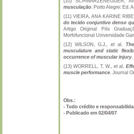
(10) SCHWARZENEGGER, Ar
musculação
. Porto Alegre: Ed. 
(11) VIEIRA, ANA KARINE RIBEI
do tecido conjuntivo denso 
Artigo Original Pós Graduaç
Morfofuncional Universidade Gam
(12) WILSON, G.J., et al.
The
musculature and static flexibi
occurrence of muscular injury
.
(13) WORRELL, T. W., et al.
Eff
muscle performance
. Journal O
Obs.:
- Todo crédito e responsabilid
- Publicado em 02/04/07