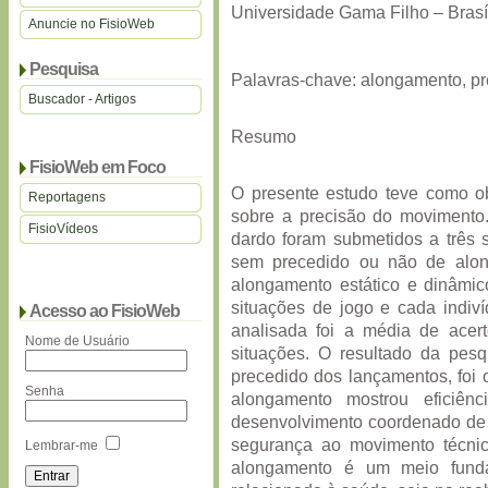
Universidade Gama Filho – Brasíl
Anuncie no FisioWeb
Pesquisa
Palavras-chave: alongamento, p
Buscador - Artigos
Resumo
FisioWeb em Foco
O presente estudo teve como ob
Reportagens
sobre a precisão do movimento. 
FisioVídeos
dardo foram submetidos a três 
sem precedido ou não de alon
alongamento estático e dinâmic
situações de jogo e cada indiví
Acesso ao FisioWeb
analisada foi a média de ace
Nome de Usuário
situações. O resultado da pes
precedido dos lançamentos, foi
Senha
alongamento mostrou eficiên
desenvolvimento coordenado de f
segurança ao movimento técnic
Lembrar-me
alongamento é um meio funda