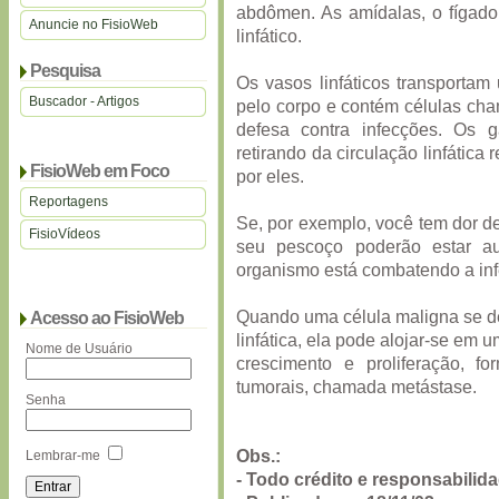
abdômen. As amídalas, o fígad
Anuncie no FisioWeb
linfático.
Pesquisa
Os vasos linfáticos transportam 
Buscador - Artigos
pelo corpo e contém células cha
defesa contra infecções. Os gâ
retirando da circulação linfática
FisioWeb em Foco
por eles.
Reportagens
Se, por exemplo, você tem dor d
FisioVídeos
seu pescoço poderão estar a
organismo está combatendo a in
Quando uma célula maligna se de
Acesso ao FisioWeb
linfática, ela pode alojar-se e
Nome de Usuário
crescimento e proliferação, 
tumorais, chamada metástase.
Senha
Obs.:
Lembrar-me
- Todo crédito e responsabilid