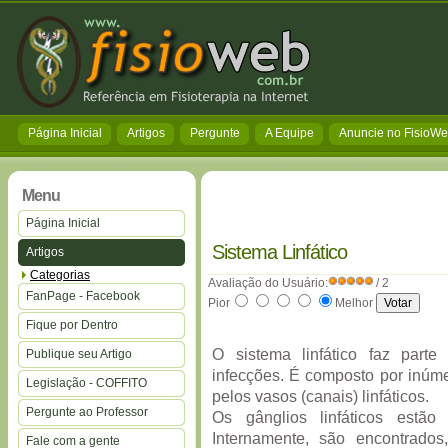
Página Inicial
Artigos
Pergunte
A Equipe
Anuncie no FisioW
Menu
Página Inicial
Sistema Linfático
Artigos
Categorias
Avaliação do Usuário:
/ 2
FanPage - Facebook
Pior
Melhor
Fique por Dentro
O sistema linfático faz part
Publique seu Artigo
infecções. É composto por inúmer
Legislação - COFFITO
pelos vasos (canais) linfáticos.
Pergunte ao Professor
Os gânglios linfáticos estão
Internamente, são encontrados,
Fale com a gente