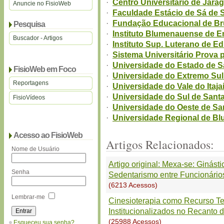
·
Centro Universitário de Jarag
Anuncie no FisioWeb
·
Faculdade Estácio de Sá de 
·
Fundação Educacional de Br
Pesquisa
·
Instituto Blumenauense de E
Buscador - Artigos
·
Instituto Sup. Luterano de E
·
Sistema Universitário Prova
·
Universidade do Estado de S
FisioWeb em Foco
·
Universidade do Extremo Su
Reportagens
·
Universidade do Vale do Itajaí
·
Universidade do Sul de Santa
FisioVídeos
·
Universidade do Oeste de Sa
·
Universidade Regional de Bl
Acesso ao FisioWeb
Artigos Relacionados:
Nome de Usuário
Artigo original: Mexa-se: Ginás
Senha
Sedentarismo entre Funcionário
(6213 Acessos)
Lembrar-me
Cinesioterapia como Recurso Ter
Institucionalizados no Recanto 
(25988 Acessos)
Esqueceu sua senha?