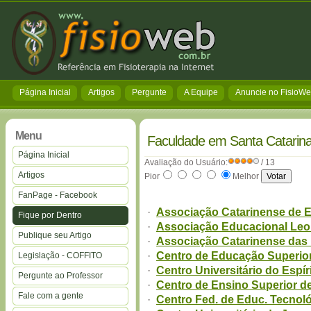
Página Inicial
Artigos
Pergunte
A Equipe
Anuncie no FisioW
Menu
Faculdade em Santa Catarin
Página Inicial
Avaliação do Usuário:
/ 13
Artigos
Pior
Melhor
FanPage - Facebook
·
Associação Catarinense de 
Fique por Dentro
·
Associação Educacional Leon
Publique seu Artigo
·
Associação Catarinense das
·
Centro de Educação Superior
Legislação - COFFITO
·
Centro Universitário do Espí
Pergunte ao Professor
·
Centro de Ensino Superior d
Fale com a gente
·
Centro Fed. de Educ. Tecnoló