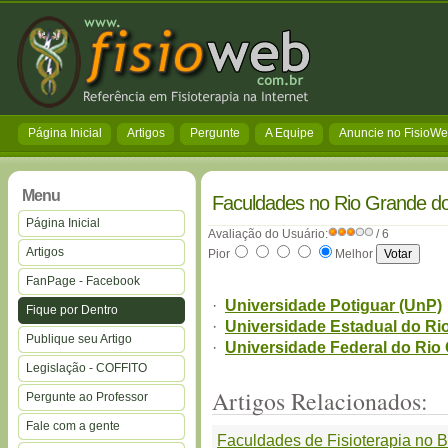
Página Inicial
Artigos
Pergunte
A Equipe
Anuncie no FisioW
Menu
Faculdades no Rio Grande do
Página Inicial
Avaliação do Usuário:
/ 6
Artigos
Pior
Melhor
FanPage - Facebook
·
Universidade Potiguar (UnP)
Fique por Dentro
·
Universidade Estadual do Ri
Publique seu Artigo
·
Universidade Federal do Rio
Legislação - COFFITO
Artigos Relacionados:
Pergunte ao Professor
Fale com a gente
Faculdades de Fisioterapia no B