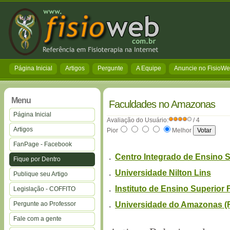
Página Inicial
Artigos
Pergunte
A Equipe
Anuncie no FisioW
Menu
Faculdades no Amazonas
Página Inicial
Avaliação do Usuário:
/ 4
Artigos
Pior
Melhor
FanPage - Facebook
.
Centro Integrado de Ensino 
Fique por Dentro
.
Universidade Nilton Lins
Publique seu Artigo
.
Instituto de Ensino Superior 
Legislação - COFFITO
.
Universidade do Amazonas (
Pergunte ao Professor
Fale com a gente