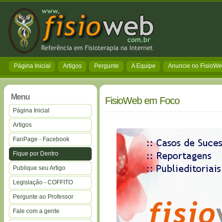
Página Inicial
Artigos
Pergunte
A Equipe
Anuncie no FisioW
Menu
FisioWeb em Foco
Página Inicial
Artigos
FanPage - Facebook
Fique por Dentro
Publique seu Artigo
Legislação - COFFITO
Pergunte ao Professor
Fale com a gente