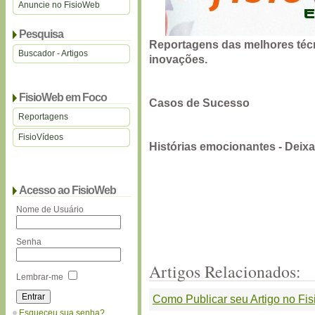
Anuncie no FisioWeb
Pesquisa
Reportagens
das
melhores
téc
Buscador - Artigos
inovações.
FisioWeb em Foco
Casos
de
Sucesso
Reportagens
FisioVídeos
Histórias
emocionantes -
Deix
Acesso ao FisioWeb
Nome de Usuário
Senha
Artigos Relacionados:
Lembrar-me
Como Publicar seu Artigo no Fi
Esqueceu sua senha?