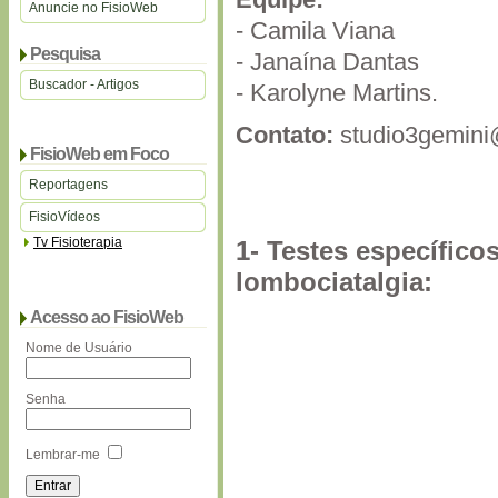
Anuncie no FisioWeb
- Camila Viana
Pesquisa
- Janaína Dantas
Buscador - Artigos
- Karolyne Martins.
Contato:
studio3gemini
FisioWeb em Foco
Reportagens
FisioVídeos
Tv Fisioterapia
1- Testes específico
lombociatalgia:
Acesso ao FisioWeb
Nome de Usuário
Senha
Lembrar-me