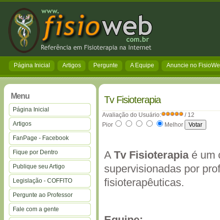
Página Inicial
Artigos
Pergunte
A Equipe
Anuncie no FisioW
Menu
Tv Fisioterapia
Página Inicial
Avaliação do Usuário:
/ 12
Artigos
Pior
Melhor
FanPage - Facebook
Fique por Dentro
A
Tv Fisioterapia
é um c
supervisionadas por pro
Publique seu Artigo
fisioterapêuticas.
Legislação - COFFITO
Pergunte ao Professor
Fale com a gente
Equipe: