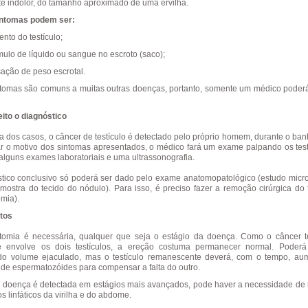
e indolor, do tamanho aproximado de uma ervilha.
intomas podem ser:
nto do testículo;
ulo de líquido ou sangue no escroto (saco);
ação de peso escrotal.
tomas são comuns a muitas outras doenças, portanto, somente um médico poderá
ito o diagnóstico
a dos casos, o câncer de testículo é detectado pelo próprio homem, durante o ban
r o motivo dos sintomas apresentados, o médico fará um exame palpando os test
á alguns exames laboratoriais e uma ultrassonografia.
tico conclusivo só poderá ser dado pelo exame anatomopatológico (estudo micr
ostra do tecido do nódulo). Para isso, é preciso fazer a remoção cirúrgica do t
omia).
tos
tomia é necessária, qualquer que seja o estágio da doença. Como o câncer te
e envolve os dois testículos, a ereção costuma permanecer normal. Poderá
do volume ejaculado, mas o testículo remanescente deverá, com o tempo, au
de espermatozóides para compensar a falta do outro.
doença é detectada em estágios mais avançados, pode haver a necessidade de
s linfáticos da virilha e do abdome.