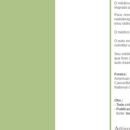
O médico 
migrado p
Para remo
radiotera
e/ou radio
O médico 
O auto ex
substitui
Seu médic
que fizer
auto-exam
Fontes:
American 
CancerBA
National C
Obs.:
- Todo cr
- Publica
- fonte:
In
Artigo