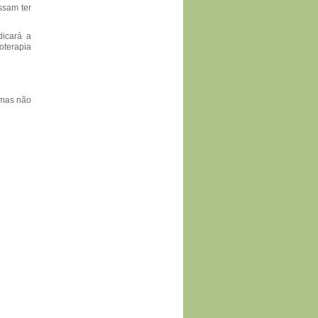
ssam ter
dicará a
oterapia
 mas não