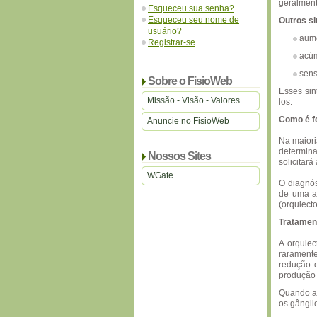
geralment
Esqueceu sua senha?
Esqueceu seu nome de
Outros s
usuário?
aume
Registrar-se
acúm
sens
Sobre o FisioWeb
Esses sin
Missão - Visão - Valores
los.
Como é fe
Anuncie no FisioWeb
Na maiori
determina
Nossos Sites
solicitar
WGate
O diagnós
de uma am
(orquiect
Tratamen
A orquiec
rarament
redução 
produção 
Quando a 
os gânglio