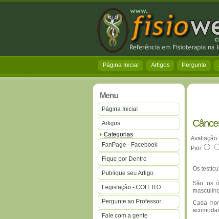
Página Inicial
Artigos
Pergunte
Menu
Página Inicial
Câncer
Artigos
Categorias
Avaliação 
FanPage - Facebook
Pior
Fique por Dentro
Os testíc
Publique seu Artigo
São os ó
Legislação - COFFITO
masculino
Pergunte ao Professor
Cada hom
acomodad
Fale com a gente