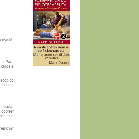
 avaliá-
ho. Para
ículos e
oscópico
estículo
sticular
 ocorrer
mentar a
 remover