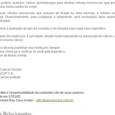
poderá, também, indicar quimioterapia para destruir células cancerosas que po
ara outras partes do corpo.
ver células cancerosas que possam ter ficado na área escrotal, o médico in
pia. Ocasionalmente, para completar o tratamento, será necessário fazer quimi
terapia.
fará a avaliação do tipo de conduta a ser tomada para cada caso específico.
ame dos testículos é um hábito salutar muito importante na prevenção do câncer,
 um exame clínico.
o deverá examinar seus testículos sempre
 seu
check-up
e verificar se você está fazendo o
e de forma correta.
Cancer Society
CUP U.K.
ancer Institute
édito e responsabilidade do conteúdo são de seus autores.
do em 17/11/03
stituto Day Care Center
-
http://www.daycare.com.br/
s Relacionados: