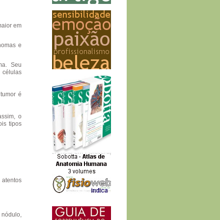
maior em
inomas e
ma. Seu
 células
 tumor é
assim, o
is tipos
 atentos
 nódulo,