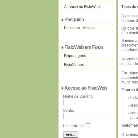
Anuncie no FisioWeb
Tipos de 
As causas
Pesquisa
homens de
Buscador - Artigos
Os dois t
não-semi
Semioma 
crescimen
FisioWeb em Foco
embrionár
Reportagens
As chanc
detectado 
FisioVídeos
Em algun
tratament
muito raro
Acesso ao FisioWeb
Fatores d
Nome de Usuário
hist
lesõ
Senha
crip
para
Sintomas
Lembrar-me
O sintom