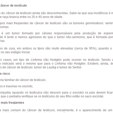
câncer de testículo
 do câncer de testículo ainda são desconhecidas. Sabe-se que sua incidência é 
 raça branca entre os 20 e 40 anos de idade.
ipos mais freqüentes de câncer de testículo são os tumores germinativos: sem
nomas.
é um tumor formado por células responsáveis pela produção de esper
to é lento e menos agressivo do que o tumor não-semioma, que é formado por
ias.
es de cura, em ambos os tipos são muito elevadas (cerca de 95%), quando o
no seu estágio inicial.
s casos, um tipo de Linfoma não Hodgkin pode ocorrer no testículo. Sendo 
o indicado será o mesmo que para o Linfoma não Hodgkin. Existem, ainda, do
s de câncer de testículo: tumor de Leydig e tumor de Sertoli.
e risco
ória familiar de câncer de testículo;
es e traumas no escroto;
torquidia (quando os testículos não descem para o escroto) os pais devem ficar
 que o pediatra verifique se os testículos do seu filho estão no saco escrotal.
 mais freqüentes
a mais comum do câncer de testículo, inicialmente, é o aparecimento de um