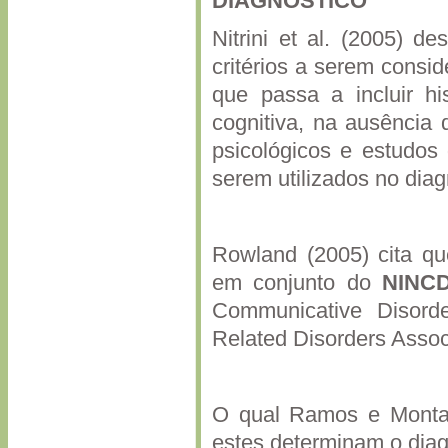
DIAGNÓSTICO
Nitrini et al. (2005) 
critérios a serem consi
que passa a incluir hi
cognitiva, na ausência 
psicológicos e estudo
serem utilizados no dia
Rowland (2005) cita que
em conjunto do
NINC
Communicative Disord
Related Disorders Assoc
O qual Ramos e Monta
estes determinam o diagn