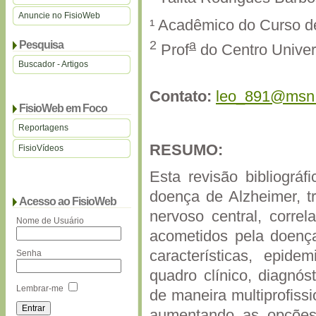
Anuncie no FisioWeb
¹ Acadêmico do Curso de 
2
a
Pesquisa
Prof
do Centro Univers
Buscador - Artigos
Contato:
leo_891@msn
FisioWeb em Foco
Reportagens
RESUMO:
FisioVídeos
Esta revisão bibliográ
doença de Alzheimer, tr
Acesso ao FisioWeb
nervoso central, corre
Nome de Usuário
acometidos pela doenç
características, epidem
Senha
quadro clínico, diagnós
Lembrar-me
de maneira multiprofiss
aumentando as opções