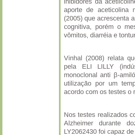
inibidores da acetilcol
aporte de aceticolina
(2005) que acrescenta a
cognitiva, porém o me
vômitos, diarréia e tontu
Vinhal (2008) relata 
pela ELI LILLY (indús
monoclonal anti β-amil
utilização por um tem
acordo com os testes o 
Nos testes realizados 
Alzheimer durante d
LY2062430 foi capaz de 