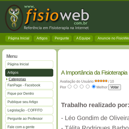
Página Inicial
Artigos
Pergunte
A Equipe
Anuncie no FisioW
Menu
Página Inicial
A Importância da Fisioterapi
Artigos
Categorias
Avaliação do Usuário:
/ 10
FanPage - Facebook
Pior
Melhor
Fique por Dentro
Publique seu Artigo
Trabalho realizado por
Legislação - COFFITO
- Léo Gondim de Oliveir
Pergunte ao Professor
- Tálita Rodrigues Barb
Fale com a gente