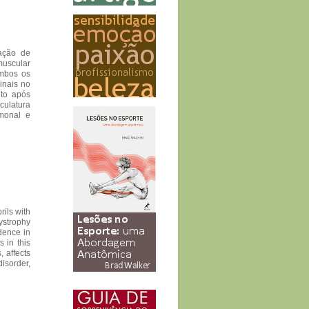
ração de
 muscular
ambos os
inais no
nto após
culatura
rmonal e
ils with
ystrophy
dence in
 in this
, affects
isorder,