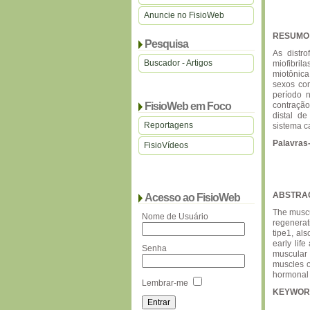
Anuncie no FisioWeb
RESUMO
Pesquisa
As distro
Buscador - Artigos
miofibril
miotônica
sexos com
período n
FisioWeb em Foco
contração
distal d
Reportagens
sistema ca
Palavras
FisioVídeos
ABSTRA
Acesso ao FisioWeb
The muscu
Nome de Usuário
regenerat
tipe1, al
early lif
Senha
muscular 
muscles o
hormonal 
Lembrar-me
KEYWOR