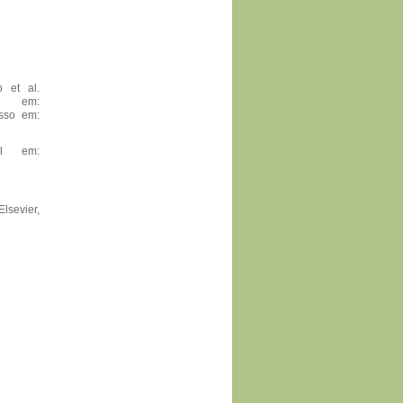
 et al.
el em:
esso em:
el em:
lsevier,