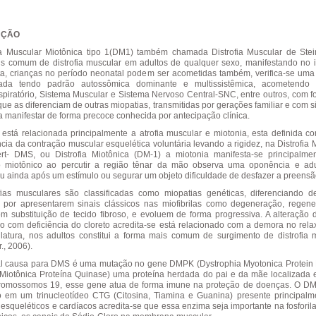
UÇÃO
ia Muscular Miotônica tipo 1(DM1) também chamada Distrofia Muscular de Stei
s comum de distrofia muscular em adultos de qualquer sexo, manifestando no i
ta, crianças no período neonatal podem ser acometidas também, verifica-se uma 
zada tendo padrão autossômica dominante e multissistêmica, acometendo 
spiratório, Sistema Muscular e Sistema Nervoso Central-SNC, entre outros, com for
que as diferenciam de outras miopatias, transmitidas por gerações familiar e com s
 manifestar de forma precoce conhecida por antecipação clínica.
está relacionada principalmente a atrofia muscular e miotonia, esta definida 
ia da contração muscular esquelética voluntária levando a rigidez, na Distrofia 
rt- DMS, ou Distrofia Miotônica (DM-1) a miotonia manifesta-se principalme
 miotônico ao percutir a região tênar da mão observa uma oponência e ad
ou ainda após um estímulo ou segurar um objeto dificuldade de desfazer a preensã
fias musculares são classificadas como miopatias genéticas, diferenciando d
 por apresentarem sinais clássicos nas miofibrilas como degeneração, regen
om substituição de tecido fibroso, e evoluem de forma progressiva. A alteração 
ro com deficiência do cloreto acredita-se está relacionado com a demora no rel
atura, nos adultos constitui a forma mais comum de surgimento de distrofia 
., 2006).
al causa para DMS é uma mutação no gene DMPK (Dystrophia Myotonica Protein 
a Miotônica Proteína Quinase) uma proteína herdada do pai e da mãe localizada
romossomos 19, esse gene atua de forma imune na proteção de doenças. O D
o em um trinucleotídeo CTG (Citosina, Tiamina e Guanina) presente principal
esqueléticos e cardíacos acredita-se que essa enzima seja importante na fosforil