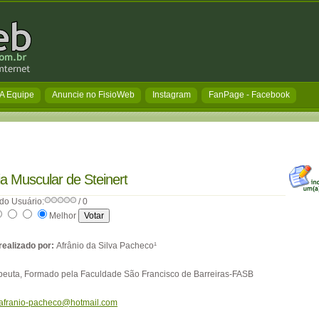
A Equipe
Anuncie no FisioWeb
Instagram
FanPage - Facebook
fia Muscular de Steinert
do Usuário:
/ 0
Melhor
realizado por:
Afrânio da Silva Pacheco¹
apeuta, Formado pela Faculdade São Francisco de Barreiras-FASB
afranio-pacheco@hotmail.com