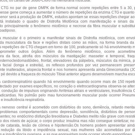
nicos, os canais de Sódio-Cloro na membrana muscular.
 CTG no par de gene DMPK de forma normal ocorre repetições entre 5 a 30,
nesse gene começa a aumentar o número de repetições da enzima CTG e quanto
enor será a produção de DMPK, estudos apontam se essas repetições chegar a
tá instalado o quadro de Distrofia Miotônica com manifestação e sinais d
o principalmente o fenômeno miotônico e necrose da fibra muscular e substitu
roadiposo.
 muscular é o primeiro a manifestar sinais de Distrofia miotônica, com envo
l da musculatura da face e regiões distais como as mãos, na forma branda d
 repetições de CTG chegam em torno de 100, praticamente só há envolvimento m
rometer outros órgãos. Além do fenômeno miotônico, ocorre acometim
ura da face, atrofia dos músculos da mastigação: masseter e temporal, fra
sternocleidomastóideo, frontal, elevadores da pálpebra, músculos da mímica, 
 facial (longa e estreita), os reflexos profundos por vez permanecem prese
nte inalterados, alopecia frontal e nos homens apresenta ainda Ginecomastia (J
 pé devido a fraqueza do músculo Tibial anterior alguns desenvolvem marcha esc
 cardiorrespiratório quando há envolvimento quando ocorre mais de 150 repet
ectado por exames específicos, no coração o eletrocardiograma observa-se alte
a condução de impulsos originando Arritmias atriais e ventriculares, Insuficiência
radicardias. No pulmão pelo mau funcionamento muscular pode ocorrer Pneum
e insuficiência respiratória.
 nervoso central é acometido com distúrbios do sono, demência, retardo mental,
 problemas comportamentais como depressão, sonolência, distúrbios de perso
sentes; no endócrino disfunção tireoidiana e Diabetes melito não grave com resist
o dos níveis de açúcar, o corpo produz insulina mas não consegue sintetizar, no
de catarata, lesão de córnea e hipotensão.Os homens podem apresentar ainda
r, redução da libido e impotência sexual, nas mulheres são acometidas por di
s e insuficiência ovariana, e as que engravidam pode ocorrer aborto espontâneo.