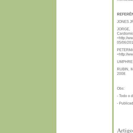
REFERÊN
JONES JR.
JORGE, 
Cardio
<http://w
05/06/201
PETERM
<http://w
UMPHRED, 
RUBIN, Mi
2008.
Obs:
- Todo o 
- Publica
Artigo