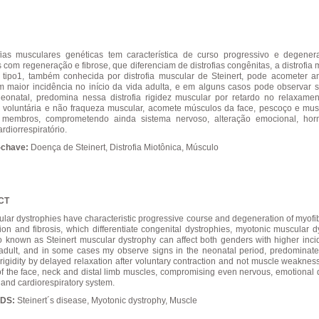
fias musculares genéticas tem característica de curso progressivo e degene
as com regeneração e fibrose, que diferenciam de distrofias congênitas, a distrofia
 tipo1, também conhecida por distrofia muscular de Steinert, pode acometer 
 maior incidência no início da vida adulta, e em alguns casos pode observar s
eonatal, predomina nessa distrofia rigidez muscular por retardo no relaxame
 voluntária e não fraqueza muscular, acomete músculos da face, pescoço e mus
e membros, comprometendo ainda sistema nervoso, alteração emocional, ho
rdiorrespiratório.
-chave:
Doença de Steinert, Distrofia Miotônica, Músculo
CT
lar dystrophies have characteristic progressive course and degeneration of myofibr
ion and fibrosis, which differentiate congenital dystrophies, myotonic muscular d
so known as Steinert muscular dystrophy can affect both genders with higher inci
e adult, and in some cases my observe signs in the neonatal period, predominates
rigidity by delayed relaxation after voluntary contraction and not muscle weakness
f the face, neck and distal limb muscles, compromising even nervous, emotional d
and cardiorespiratory system.
DS:
Steinert´s disease, Myotonic dystrophy, Muscle