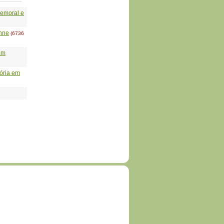
Femoral e
enne
(6736
em
tória em