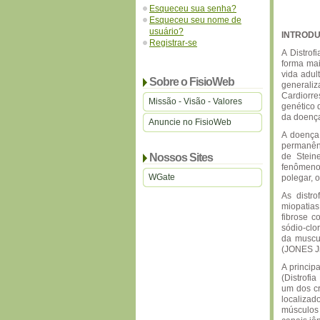
Esqueceu sua senha?
Esqueceu seu nome de
usuário?
INTROD
Registrar-se
A Distrof
forma mai
vida adul
Sobre o FisioWeb
generali
Cardiorre
Missão - Visão - Valores
genético 
da doença
Anuncie no FisioWeb
A doença 
permanênc
Nossos Sites
de Steine
fenômeno
WGate
polegar, 
As distro
miopatias
fibrose c
sódio-clo
da muscul
(JONES Jr
A princip
(Distrofi
um dos c
localizad
músculos 