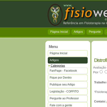
Página Inicial
Artigos
Pergunte
Menu
Página Inicial
Distro
Artigos
Categorias
Avaliação 
FanPage - Facebook
Pior
Fique por Dentro
Trabalho 
Publique seu Artigo
Legislação - COFFITO
¹Fisioter
Pergunte ao Professor
Contato:
Fale com a gente