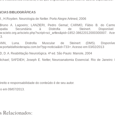
CIAS BIBLIOGRÁFICAS
, H.Royden. Neurologia de Netter. Porto Alegre:Artmed, 2006
Bruno A. Lagoeiro; LANZIERI, Pedro Gemal; CARMO, Fábio B. do Carmo
miopatia Secundária à Distrofia de Steinert. Disponív
ww.scielo.org.ar/scielo.php?script=sci_arttex&pid=1852-38622012000300007. Ac
3.
ANN, Luna. Distrofia Muscular de Steinert (DMS). Disponív
ww.portaldafisioterapia.com.br/?pg=noticia&id=733>. Acesso em 03/02/2013
D. A. Reabilitação Neurológica. 4ª ed. São Paulo: Manole, 2004
chael; SAFDIEH, Joseph E. Netter, Neuroanatomia Essencial. Rio de Janeiro: E
direito e responsabilidade do conteúdo é de seu autor.
do em 09/07/2013.
s Relacionados: