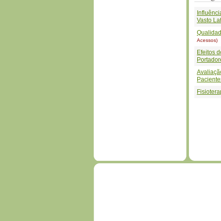
Influênc
Vasto La
Qualidad
Acessos)
Efeitos 
Portado
Avaliaçã
Paciente
Fisioter