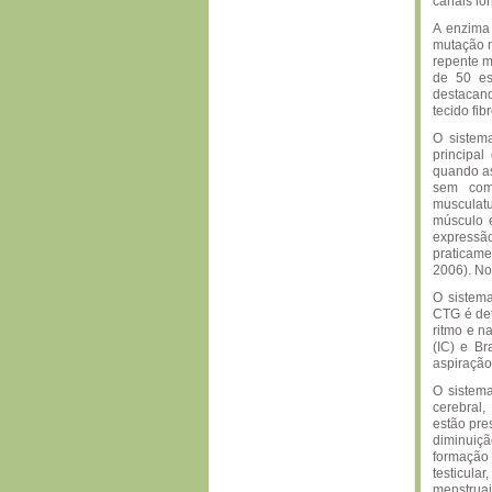
canais iô
A enzima
mutação 
repente m
de 50 es
destacand
tecido fib
O sistema
principa
quando as
sem comp
musculat
músculo e
expressão
praticame
2006). No
O sistema
CTG é det
ritmo e n
(IC) e B
aspiração 
O sistema
cerebral,
estão pre
diminuiçã
formação 
testicula
menstruai