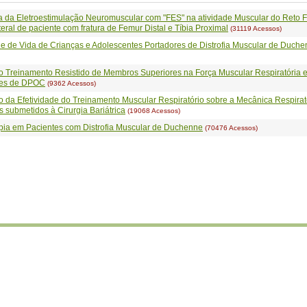
ia da Eletroestimulação Neuromuscular com "FES" na atividade Muscular do Reto 
teral de paciente com fratura de Femur Distal e Tíbia Proximal
(31119 Acessos)
e de Vida de Crianças e Adolescentes Portadores de Distrofia Muscular de Duch
do Treinamento Resistido de Membros Superiores na Força Muscular Respiratória 
res de DPOC
(9362 Acessos)
o da Efetividade do Treinamento Muscular Respiratório sobre a Mecânica Respira
s submetidos à Cirurgia Bariátrica
(19068 Acessos)
apia em Pacientes com Distrofia Muscular de Duchenne
(70476 Acessos)