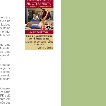
nert é a
nício da
flacidez
Sistema
te fator
ituações
como uma
Muscular
nte pelo
ução do
o.
e outras
eração e
do canal
axamento
muscular
Kinase),
 em cada
MPK está
mente em
ação dos