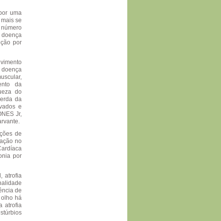
 por uma
 mais se
o número
a doença
ição por
lvimento
a doença
uscular,
ento da
queza do
perda da
rvados e
ONES Jr,
arvante.
ições de
ração no
 Cardíaca
onia por
 atrofia
nalidade
ência de
 olho há
 atrofia
stúrbios