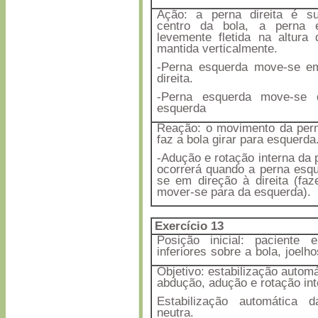
Ação: a perna direita é s
centro da bola, a perna 
levemente fletida na altura 
mantida verticalmente.
-Perna esquerda move-se e
direita.
-Perna esquerda move-se 
esquerda
Reação: o movimento da per
faz a bola girar para esquerda
-Adução e rotação interna da p
ocorrerá quando a perna esq
se em direção à direita (faz
mover-se para da esquerda).
Exercício 13
Posição inicial: pacien
inferiores sobre a bola, joelh
Objetivo: estabilização autom
abdução, adução e rotação int
Estabilização automática
neutra.