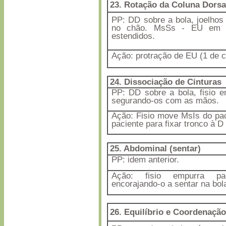
23. Rotação da Coluna Dorsal
PP: DD sobre a bola, joelhos 
no chão. MsSs - EU em fl
estendidos.
Ação: protração de EU (1 de c
24. Dissociação de Cinturas
PP: DD sobre a bola, fisio e
segurando-os com as mãos.
Ação: Fisio move MsIs do paci
paciente para fixar tronco à D
25. Abdominal (sentar)
PP: idem anterior.
Ação: fisio empurra pa
encorajando-o a sentar na bol
26. Equilíbrio e Coordenação