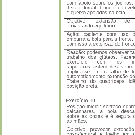
com apoio sobre os joelhos
flexão dorsal, tronco, cotove
e queixo apoiados na bola.
Objetivo: extensão de 
provocando equilíbrio.
Ação: paciente com uso 
empurra a bola para a frente,
com isso a extensão do tronc
Reação: podemos observar t
trabalho dos glúteos. Faze
exercício com os me
superiores estendidos sobre
implica-se em trabalho de t
automaticamente extensão de
Trabalho do quadríceps idê
posição ereta.
Exercício 10
Posição inicial: sentado sobr
calcanhares, a bola desca
sobre as coxas e é segura 
as mãos.
Objetivo: provocar extensã
coxo-femural e joelho em 