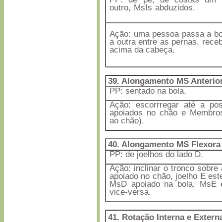
outro, MsIs abduzidos.
Ação: uma pessoa passa a bo
a outra entre as pernas, rece
acima da cabeça.
39. Alongamento MS Anterio
PP: sentado na bola.
Ação: escorrregar até a po
apoiados no chão e Membros
ao chão).
40. Alongamento MS Flexora 
PP: de joelhos do lado D.
Ação: inclinar o tronco sobre a
apoiado no chão, joelho E es
MsD apoiado na bola, MsE 
vice-versa.
41. Rotação Interna e Extern