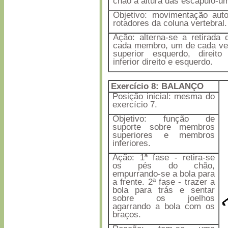
chão à altura das escápulo-um
Objetivo: movimentação aut
rotadores da coluna vertebral.
Ação: alterna-se a retirada 
cada membro, um de cada v
superior esquerdo, direit
inferior direito e esquerdo.
Exercício 8: BALANÇO
Posição inicial: mesma do
exercício 7.
Objetivo: função de
suporte sobre membros
superiores e membros
inferiores.
Ação: 1ª fase - retira-se
os pés do chão,
empurrando-se a bola para
a frente. 2ª fase - trazer a
bola para trás e sentar
sobre os joelhos
agarrando a bola com os
braços.