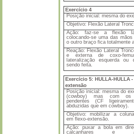
Exercício 4
Posição inicial: mesma do exe
Objetivo: Flexão Lateral Tronc
Ação: faz-se a flexão la
colocando-se uma das mãos 
o outro braço fica totalmente 
Reação: Flexão Lateral Tronc
e externa de coxo-femu
lateralização esquerda ou d
sendo feita.
Exercício 5:
HULLA-HULLA - 
extensão
Posição inicial: mesma do ex
(cowboy) mas com os 
pendentes (CF ligeiramen
abduzidas que em cowboy).
Objetivo: mobilizar a colun
em flexo-extensão.
Ação: puxar a bola em dir
calcanhares e afa