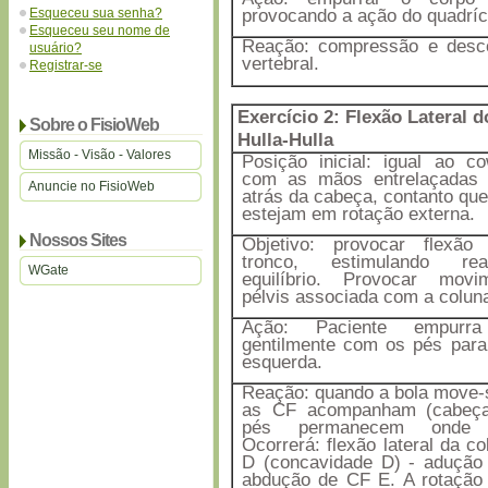
Esqueceu sua senha?
provocando a ação do quadríc
Esqueceu seu nome de
Reação: compressão e desc
usuário?
vertebral.
Registrar-se
Exercício 2: Flexão Lateral d
Sobre o FisioWeb
Hulla-Hulla
Missão - Visão - Valores
Posição inicial: igual ao 
com as mãos entrelaçadas 
Anuncie no FisioWeb
atrás da cabeça, contanto qu
estejam em rotação externa.
Nossos Sites
Objetivo: provocar flexão 
tronco, estimulando r
WGate
equilíbrio. Provocar mov
pélvis associada com a coluna
Ação: Paciente empurr
gentilmente com os pés para 
esquerda.
Reação: quando a bola move-
as CF acompanham (cabeça
pés permanecem onde e
Ocorrerá: flexão lateral da c
D (concavidade D) - adução
abdução de CF E. A rotação