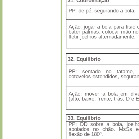
31.
Coordenação
PP: de pé, segurando a bola.
Ação: jogar a bola para fisio 
bater palmas, colocar mão no
fletir joelhos alternadamente.
32. E
quilíbrio
PP: sentado no tatame,
cotovelos estendidos, seguran
Ação: mover a bola em dive
(alto, baixo, frente, trás, D e E
33. E
quilíbrio
PP: DD sobre a bola, joelho
apoiados no chão. MsSs 
flexão de 180º.