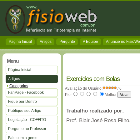
Página Inicial
Artigos
Pergunte
A Equipe
Anuncie no FisioW
Menu
Página Inicial
Exercícios com Bolas
Artigos
Categorias
Avaliação do Usuário:
/ 6
FanPage - Facebook
Pior
Melhor
Fique por Dentro
Trabalho realizado por:
Publique seu Artigo
Legislação - COFFITO
Prof. Blair José Rosa Filho.
Pergunte ao Professor
Fale com a gente