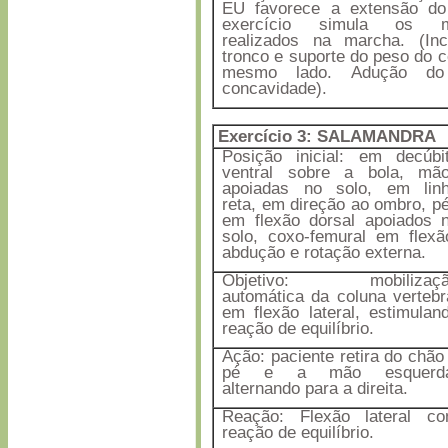
EU favorece a extensão do
exercício simula os m
realizados na marcha. (Inc
tronco e suporte do peso do c
mesmo lado. Adução do
concavidade).
Exercício 3:
SALAMANDRA
Posição inicial: em decúbi
ventral sobre a bola, mã
apoiadas no solo, em lin
reta, em direção ao ombro, p
em flexão dorsal apoiados 
solo, coxo-femural em flexã
abdução e rotação externa.
Objetivo: mobilizaçã
automática da coluna vertebr
em flexão lateral, estimulan
reação de equilíbrio.
Ação: paciente retira do chão
pé e a mão esquerda
alternando para a direita.
Reação: Flexão lateral c
reação de equilíbrio.