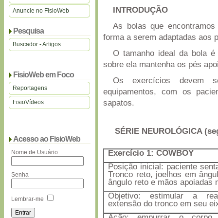
INTRODUÇÃO
Anuncie no FisioWeb
As bolas que encontramos 
Pesquisa
forma a serem adaptadas aos p
Buscador - Artigos
O tamanho ideal da bola é 
sobre ela mantenha os pés apoi
FisioWeb em Foco
Os exercícios devem s
Reportagens
equipamentos, com os pacie
sapatos.
FisioVídeos
SÉRIE NEUROLÓGICA (seg
Acesso ao FisioWeb
Exercício 1: COWBOY
Nome de Usuário
Posição inicial: paciente sent
Tronco reto, joelhos em ângu
Senha
ângulo reto e mãos apoiadas 
Objetivo: estimular a re
Lembrar-me
extensão do tronco em seu eix
Ação: empurrar o corpo 