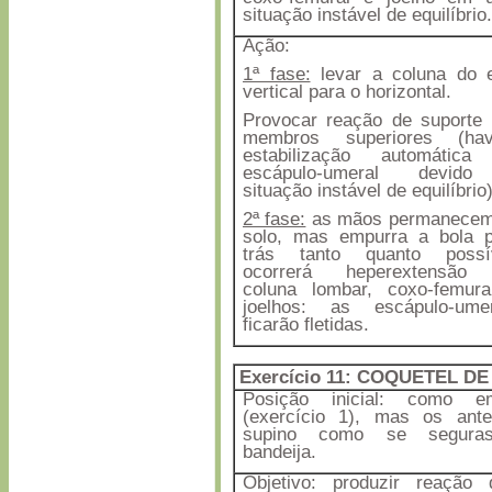
situação instável de equilíbrio.
Ação:
1ª fase:
levar a coluna do e
vertical para o horizontal.
Provocar reação de suporte
membros superiores (hav
estabilização automática
escápulo-umeral devid
situação instável de equilíbrio)
2ª fase:
as mãos permanecem
solo, mas empurra a bola p
trás tanto quanto possív
ocorrerá heperextensão
coluna lombar, coxo-femura
joelhos: as escápulo-umer
ficarão fletidas.
Exercício 11: COQUETEL DE
Posição inicial: como 
(exercício 1), mas os ant
supino como se segura
bandeija.
Objetivo: produzir reação 