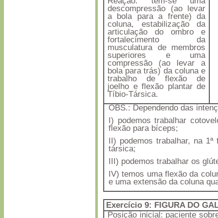
Reação: tem-se uma
descompressão (ao levar
a bola para a frente) da
coluna, estabilização da
articulação do ombro e
fortalecimento da
musculatura de membros
superiores e uma
compressão (ao levar a
bola para trás) da coluna e
trabalho de flexão de
joelho e flexão plantar de
Tíbio-Társica.
OBS.: Dependendo das intenç
I) podemos trabalhar cotovel
flexão para bíceps;
II) podemos trabalhar, na 1ª 
társica;
III) podemos trabalhar os glút
IV) temos uma flexão da colu
e uma extensão da coluna qu
Exercício 9: FIGURA DO G
Posição inicial: paciente sobr