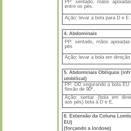
PP: sentado, mãos apoiada
entre os pés.
Ação: levar a bola para D e E
4.
Abdominais
PP: sentado, mãos apoiadas
pés
Ação: levar a bola em direção
5
. Abdominais Oblíquos (infr
umbilical)
PP: DD segurando a bola EU
flexão de 90º.
Ação: sentar (bola em dire
aos pés) bola à D e E.
6.
Extensão da Coluna Lomba
EU)
(forçando a lordose)