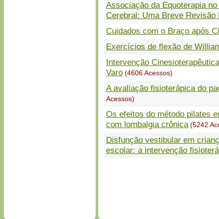
Associação da Equoterapia no
Cerebral: Uma Breve Revisão B
Cuidados com o Braço após C
Exercícios de flexão de Willia
Intervenção Cinesioterapêuti
Varo
(4606 Acessos)
A avaliação fisioterápica do p
Acessos)
Os efeitos do método pilates e
com lombalgia crônica
(5242 Ac
Disfunção vestibular em cria
escolar: a intervenção fisiote