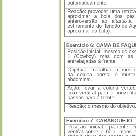
automaticamente.
Reação: provocar uma retrov
aproximar a bola dos pé
anteroversão ao afastá-la
estiramento do Tendão de Aqu
aproximar da bola).
Exercício 6:
CAMA DE FAQU
Posição inicial: mesma do exe
1 (Cowboy) mas com as
entrelaçadas à frente.
Objetivo: trabalhar a muscu
da coluna dorsal e muscul
abdominal.
Ação: levar a coluna verteb
eixo vertical para o horizont
passos para a frente.
Reação: o mesmo do objetivo
Exercício 7: C
ARANGUEJO
Posição inicial: paciente 
ventral sobre a bola, mãos 