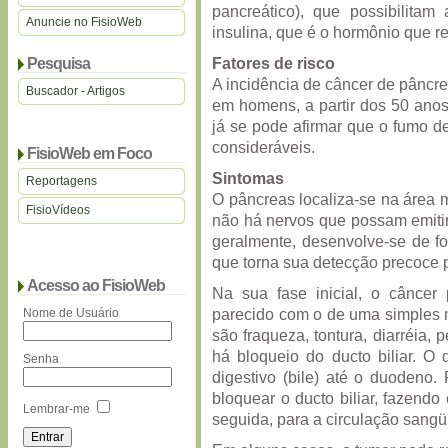
pancreático), que possibilita
Anuncie no FisioWeb
insulina, que é o hormônio que r
Fatores de risco
Pesquisa
A incidência de câncer de pâncr
Buscador - Artigos
em homens, a partir dos 50 ano
já se pode afirmar que o fumo de
consideráveis.
FisioWeb em Foco
Sintomas
Reportagens
O pâncreas localiza-se na área 
FisioVídeos
não há nervos que possam emiti
geralmente, desenvolve-se de fo
que torna sua detecção precoce 
Acesso ao FisioWeb
Na sua fase inicial, o câncer
parecido com o de uma simples m
Nome de Usuário
são fraqueza, tontura, diarréia, 
há bloqueio do ducto biliar. O
Senha
digestivo (bile) até o duoden
bloquear o ducto biliar, fazendo
Lembrar-me
seguida, para a circulação sangüí