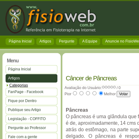
Página Inicial
Artigos
Pergunte
A Equipe
Anuncie no FisioW
Menu
Página Inicial
Câncer de Pâncreas
Artigos
Categorias
Avaliação do Usuário:
/ 0
FanPage - Facebook
Pior
Melhor
Fique por Dentro
Pâncreas
Publique seu Artigo
O pâncreas é uma glândula que f
Legislação - COFFITO
é de, aproximadamente, 14 cms d
Pergunte ao Professor
atrás do estômago, na parte sup
delgado. O pâncreas é respo
Fale com a gente