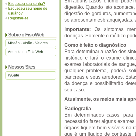
Em alguns casos, o tumor pode redu
Esqueceu sua senha?
digestão. Quando isto acontece,
Esqueceu seu nome de
digestão de gorduras, aumentan
usuário?
Registrar-se
se apresentam esbranquiçadas, 
Importante:
Os sintomas menc
Sobre o FisioWeb
doenças. Somente o médico poder
Missão - Visão - Valores
Como é feito o diagnóstico
Para determinar a razão dos sin
Anuncie no FisioWeb
histórico e fará o exame clíni
exames laboratoriais de sangue,
Nossos Sites
qualquer problema, poderá so
WGate
pâncreas e seus arredores. Est
da doença e possibilitarão det
seu caso.
Atualmente, os meios mais ap
Radiografia
Em determinados casos, para 
necessário fazer alguns exames r
órgãos fiquem bem visíveis na ra
que é um líquido de contraste, 