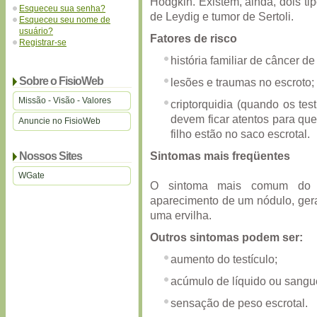
Hodgkin. Existem, ainda, dois tip
Esqueceu sua senha?
de Leydig e tumor de Sertoli.
Esqueceu seu nome de
usuário?
Fatores de risco
Registrar-se
história familiar de câncer de 
Sobre o FisioWeb
lesões e traumas no escroto;
Missão - Visão - Valores
criptorquidia (quando os tes
devem ficar atentos para que 
Anuncie no FisioWeb
filho estão no saco escrotal.
Sintomas mais freqüentes
Nossos Sites
WGate
O sintoma mais comum do câ
aparecimento de um nódulo, ger
uma ervilha.
Outros sintomas podem ser:
aumento do testículo;
acúmulo de líquido ou sangue
sensação de peso escrotal.