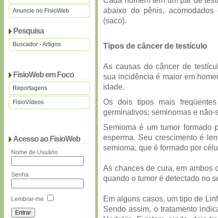
Cada homem tem um par de testí
abaixo do pênis, acomodados
Anuncie no FisioWeb
(saco).
Pesquisa
Buscador - Artigos
Tipos de câncer de testículo
As causas do câncer de testíc
FisioWeb em Foco
sua incidência é maior em homen
idade.
Reportagens
Os dois tipos mais freqüente
FisioVídeos
germinativos: seminomas e não
Semioma é um tumor formado po
esperma. Seu crescimento é len
Acesso ao FisioWeb
semioma, que é formado por célu
Nome de Usuário
As chances de cura, em ambos os
Senha
quando o tumor é detectado no seu
Em alguns casos, um tipo de Lin
Lembrar-me
Sendo assim, o tratamento indi