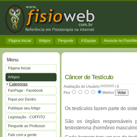
Página Inicial
Artigos
Pergunte
A Equipe
Anuncie no FisioW
Menu
Página Inicial
Câncer de Testículo
Artigos
Categorias
Avaliação do Usuário:
/ 0
FanPage - Facebook
Pior
Melhor
Fique por Dentro
Os testículos fazem parte do sis
Publique seu Artigo
Legislação - COFFITO
São os órgãos responsáveis 
Pergunte ao Professor
testosterona (hormônio masculino
Fale com a gente