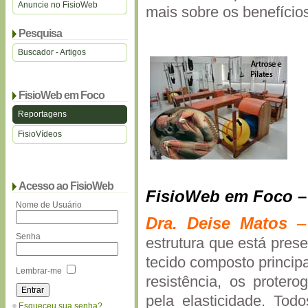
Anuncie no FisioWeb
mais sobre os benefícios
Pesquisa
Buscador - Artigos
FisioWeb em Foco
Reportagens
FisioVídeos
Acesso ao FisioWeb
FisioWeb em Foco
Nome de Usuário
Dra.
Deise
Matos
Senha
estrutura que está pres
tecido composto principa
Lembrar-me
resistência, os protero
pela elasticidade. To
Esqueceu sua senha?