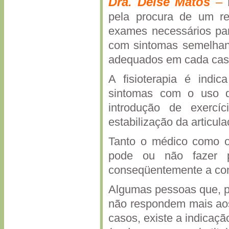
Dra.
Deise
Matos
–
pela procura de um re
exames necessários par
com sintomas semelhant
adequados em cada cas
A fisioterapia é indi
sintomas com o uso de
introdução de exercíc
estabilização da articul
Tanto o médico como o 
pode ou não fazer p
conseqüentemente a con
Algumas pessoas que, po
não respondem mais aos 
casos, existe a indicaçã