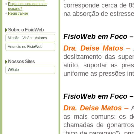
corresponde cerca de 85
Esqueceu seu nome de
usuário?
na absorção de estresse
Registrar-se
Sobre o FisioWeb
FisioWeb em Foco
Missão - Visão - Valores
Dra.
Deise
Matos
–
Anuncie no FisioWeb
deslizamento das super
Nossos Sites
atrito, suportar as pre
WGate
uniforme as pressões intr
FisioWeb em Foco
Dra.
Deise
Matos
–
A
as mais comuns: os de
chamadas de gonartros
“bico de papagaio”), pri