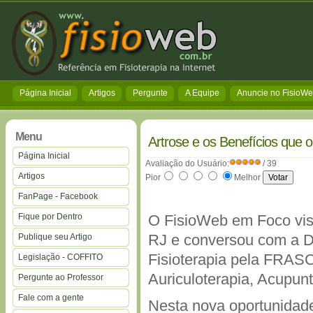
Página Inicial
Artigos
Pergunte
A Equipe
Anuncie no FisioW
Menu
Artrose e os Benefícios que o
Página Inicial
Avaliação do Usuário:
/ 39
Artigos
Pior
Melhor
FanPage - Facebook
Fique por Dentro
O FisioWeb em Foco visi
RJ e conversou com a Dr
Publique seu Artigo
Fisioterapia pela FRASC
Legislação - COFFITO
Auriculoterapia, Acupun
Pergunte ao Professor
Fale com a gente
Nesta nova oportunidad