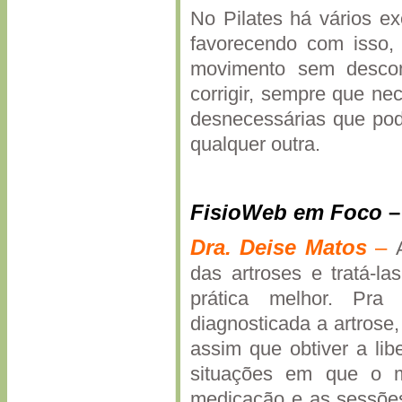
No Pilates há vários e
favorecendo com isso, 
movimento sem desconf
corrigir, sempre que ne
desnecessárias que pod
qualquer outra.
FisioWeb em Foco
Dra.
Deise
Matos
–
das artroses e tratá-la
prática melhor. Pra
diagnosticada a artrose
assim que obtiver a lib
situações em que o 
medicação e as sessões 