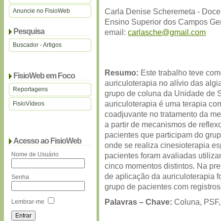
Carla Denise Scheremeta - Docen
Anuncie no FisioWeb
Ensino Superior dos Campos Ge
Pesquisa
email:
carlasche@gmail.com
Buscador - Artigos
Resumo:
Este trabalho teve como
FisioWeb em Foco
auriculoterapia no alívio das alg
Reportagens
grupo de coluna da Unidade de 
auriculoterapia é uma terapia 
FisioVídeos
coadjuvante no tratamento da me
a partir de mecanismos de reflexo
pacientes que participam do gru
Acesso ao FisioWeb
onde se realiza cinesioterapia e
Nome de Usuário
pacientes foram avaliadas utiliz
cinco momentos distintos. Na pr
de aplicação da auriculoterapia f
Senha
grupo de pacientes com registros
Palavras – Chave:
Coluna, PSF, 
Lembrar-me