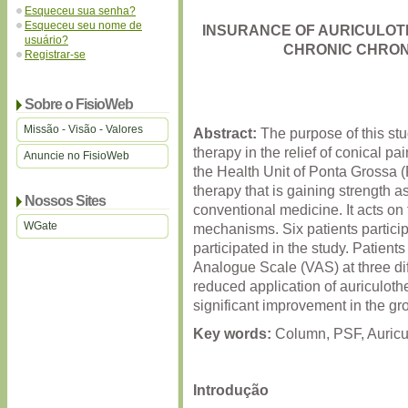
Esqueceu sua senha?
Esqueceu seu nome de
INSURANCE OF AURICULOTHE
usuário?
CHRONIC CHRON
Registrar-se
Sobre o FisioWeb
Missão - Visão - Valores
Abstract:
The purpose of this stud
therapy in the relief of conical pa
Anuncie no FisioWeb
the Health Unit of Ponta Grossa 
therapy that is gaining strength a
Nossos Sites
conventional medicine. It acts on
WGate
mechanisms. Six patients partici
participated in the study. Patient
Analogue Scale (VAS) at three diff
reduced application of auriculoth
significant improvement in the gro
Key words:
Column, PSF, Auricu
Introdução