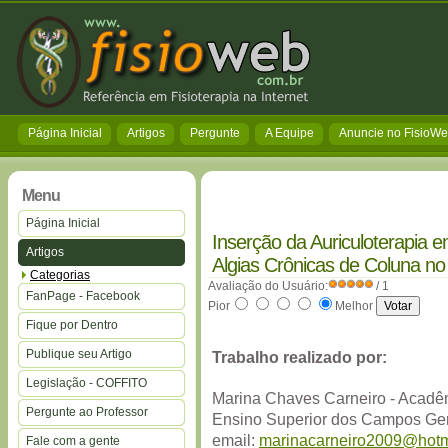
Página Inicial
Artigos
Pergunte
A Equipe
Anuncie no FisioW
Menu
Página Inicial
Inserção da Auriculoterapia 
Artigos
Algias Crônicas de Coluna n
Categorias
Avaliação do Usuário:
/ 1
FanPage - Facebook
Pior
Melhor
Fique por Dentro
Publique seu Artigo
Trabalho realizado por:
Legislação - COFFITO
Marina Chaves Carneiro - Acadêm
Pergunte ao Professor
Ensino Superior dos Campos Ge
email:
marinacarneiro2009@hotm
Fale com a gente