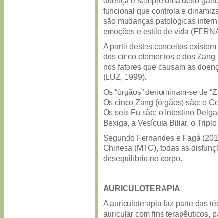
doença é sempre uma desorgani
funcional que controla e dinami
são mudanças patológicas interna
emoções e estilo de vida (FER
A partir destes conceitos existem 
dos cinco elementos e dos Zang 
nos fatores que causam as doenç
(LUZ, 1999).
Os “órgãos” denominam-se de “Za
Os cinco Zang (órgãos) são: o Co
Os seis Fu são: o Intestino Delga
Bexiga, a Vesícula Biliar, o Tr
Segundo Fernandes e Fagá (2010
Chinesa (MTC), todas as disfunç
desequilíbrio no corpo.
AURICULOTERAPIA
A auriculoterapia faz parte das t
auricular com fins terapêuticos, 