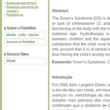
Esqueceu sua senha?
Esqueceu seu nome de
Abstract
usuário?
Registrar-se
The Down's Syndrome (DS) is an 
or part of chromosome 21 and 
Sobre o FisioWeb
functioning of the body with the ma
maternal age. Hydrotherapy is
Missão - Visão - Valores
between children and the aqueou
Anuncie no FisioWeb
satisfaction that the child must 
into account that it is of utmost
Nossos Sites
thus freeing the child's anxiety an
WGate
Keywords:
Down’s Syndrome, Chi
Introdução
Em 1866 John Langdon Down, um
a ela ele deu seu nome, em me
avanços na metodologia da vis
estudos mais precisos dos cr
confirmado que a síndrome de D