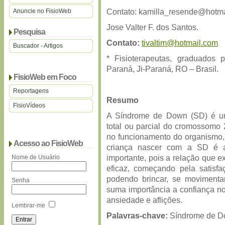
Contato:
kamilla_resende@hotma
Anuncie no FisioWeb
Jose Valter F. dos Santos.
Pesquisa
Contato:
tivaltim@hotmail.com
Buscador - Artigos
* Fisioterapeutas, graduados p
Paraná, Ji-Paraná, RO – Brasil.
FisioWeb em Foco
Reportagens
Resumo
FisioVídeos
A Síndrome de Down (SD) é um
total ou parcial do cromossomo 
no funcionamento do organismo, 
Acesso ao FisioWeb
criança nascer com a SD é a 
importante, pois a relação que 
Nome de Usuário
eficaz, começando pela satisf
podendo brincar, se movimenta
Senha
suma importância a confiança no 
ansiedade e aflições.
Lembrar-me
Palavras-chave:
Síndrome de Dow