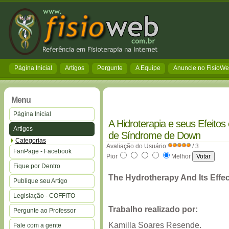
Página Inicial
Artigos
Pergunte
A Equipe
Anuncie no FisioW
Menu
Página Inicial
A Hidroterapia e seus Efeito
Artigos
de Síndrome de Down
Categorias
Avaliação do Usuário:
/ 3
FanPage - Facebook
Pior
Melhor
Fique por Dentro
The Hydrotherapy And Its Effe
Publique seu Artigo
Legislação - COFFITO
Trabalho realizado por:
Pergunte ao Professor
Kamilla Soares Resende.
Fale com a gente