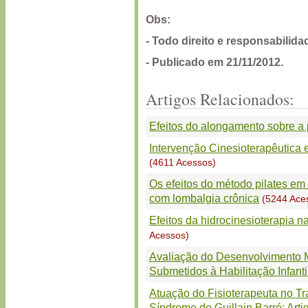
Obs:
- Todo direito e responsabilid
- Publicado em 21/11/2012.
Artigos Relacionados:
Efeitos do alongamento sobre a
Intervenção Cinesioterapêutica
(4611 Acessos)
Os efeitos do método pilates em 
com lombalgia crônica
(5244 Ace
Efeitos da hidrocinesioterapia n
Acessos)
Avaliação do Desenvolvimento
Submetidos à Habilitação Infanti
Atuação do Fisioterapeuta no T
Síndrome de Guillain Barré: Arti