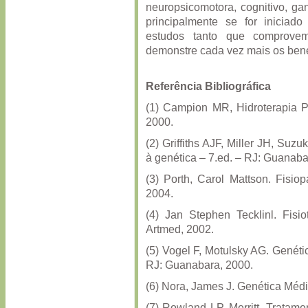
neuropsicomotora, cognitivo, ga
principalmente se for inicia
estudos tanto que comprove
demonstre cada vez mais os benef
Referência Bibliográfica
(1) Campion MR, Hidroterapia Pr
2000.
(2) Griffiths AJF, Miller JH, Su
à genética – 7.ed. – RJ: Guanab
(3) Porth, Carol Mattson. Fisio
2004.
(4) Jan Stephen Tecklinl. Fisio
Artmed, 2002.
(5) Vogel F, Motulsky AG. Genét
RJ: Guanabara, 2000.
(6) Nora, James J. Genética Médi
(7) Rowland LP. Merritt. Tratam