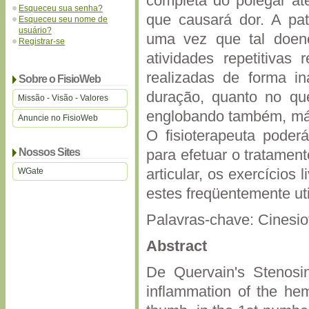
completa do polegar at
Esqueceu sua senha?
que causará dor. A pat
Esqueceu seu nome de
usuário?
uma vez que tal doen
Registrar-se
atividades repetitivas
realizadas de forma i
Sobre o FisioWeb
duração, quanto no que
Missão - Visão - Valores
englobando também, má p
Anuncie no FisioWeb
O fisioterapeuta poder
Nossos Sites
para efetuar o tratamen
articular, os exercícios 
WGate
estes freqüentemente uti
Palavras-chave: Cinesio
Abstract
De Quervain's Stenosin
inflammation of the hem