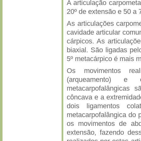
A articulação carpometa
20º de extensão e 50 
As articulações carpome
cavidade articular comu
cárpicos. As articulaçõ
biaxial. São ligadas pe
5º metacárpico é mais m
Os movimentos reali
(arqueamento) e e
metacarpofalângicas s
côncava e a extremidade
dois ligamentos cola
metacarpofalângica do p
os movimentos de ab
extensão, fazendo dess