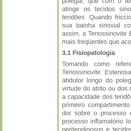
polegar, que com o tem
atinge os tecidos sino
tendões. Quando fricci
sua bainha sinovial c
assim, a Tenossinovite
mais freqüentes que a
3.1
Fisiopatologia
Tomando como referen
Tenossinovite Esteno
abdutor longo do pole
virtude do atrito ou do
a capacidade dos tendõ
primeiro compartimento
dor sobre o processo e
processo inflamatório l
peritendinosos e tecido