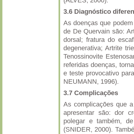
(ALVES, 2000).
3.6
Diagnóstico diferen
As doenças que podem s
de De Quervain são: Artr
dorsal; fratura do esca
degenerativa; Artrite t
Tenossinovite Estenos
referidas doenças, torn
e teste provocativo pa
NEUMANN, 1996).
3.7 Complicações
As complicações que a
apresentar são: dor c
polegar e também, de 
(SNIDER, 2000). Também