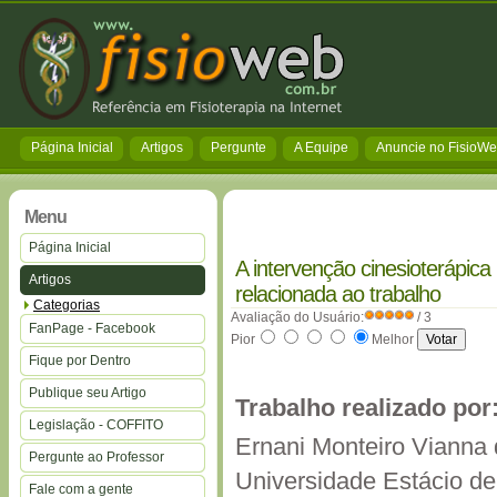
Página Inicial
Artigos
Pergunte
A Equipe
Anuncie no FisioW
Menu
Página Inicial
A intervenção cinesioterápic
Artigos
relacionada ao trabalho
Categorias
Avaliação do Usuário:
/ 3
FanPage - Facebook
Pior
Melhor
Fique por Dentro
Publique seu Artigo
Trabalho realizado por
Legislação - COFFITO
Ernani Monteiro Vianna 
Pergunte ao Professor
Universidade Estácio d
Fale com a gente