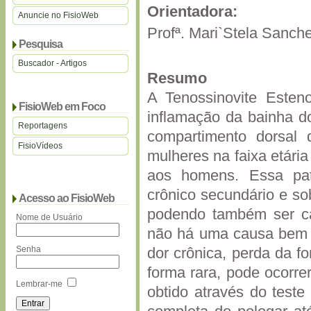
Orientadora:
Anuncie no FisioWeb
Profª. Mari`Stela Sanch
Pesquisa
Buscador - Artigos
Resumo
A Tenossinovite Esten
FisioWeb em Foco
inflamação da bainha do
Reportagens
compartimento dorsal
FisioVídeos
mulheres na faixa etári
aos homens. Essa pato
crônico secundário e so
Acesso ao FisioWeb
podendo também ser ca
Nome de Usuário
não há uma causa bem d
Senha
dor crônica, perda da f
forma rara, pode ocorrer
Lembrar-me
obtido através do teste 